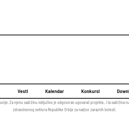
u
Vesti
Kalendar
Konkursi
Down
unije. Za njenu sadržinu isključivo je odgovoran ugovarač projekta , i ta sadržina
zdravstvenog sektora Republike Srbije za nadzor zaraznih bolesti.