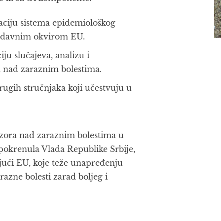
naciju sistema epidemiološkog
onodavnim okvirom EU.
ju slučajeva, analizu i
a nad zaraznim bolestima.
rugih stručnjaka koji učestvuju u
dzora nad zaraznim bolestima u
e pokrenula Vlada Republike Srbije,
ući EU, koje teže unapređenju
azne bolesti zarad boljeg i