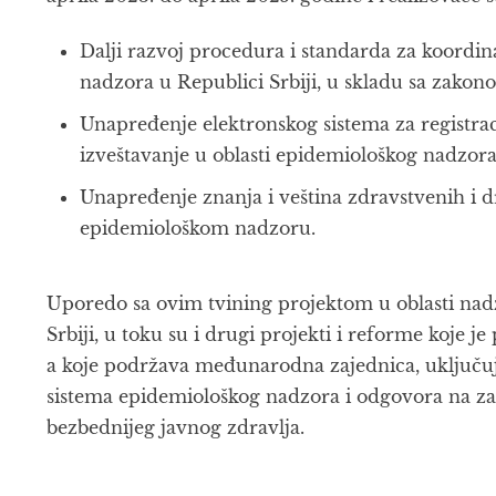
Dalji razvoj procedura i standarda za koordi
nadzora u Republici Srbiji, u skladu sa zak
Unapređenje elektronskog sistema za registraci
izveštavanje u oblasti epidemiološkog nadzor
Unapređenje znanja i veština zdravstvenih i d
epidemiološkom nadzoru.
Uporedo sa ovim tvining projektom u oblasti na
Srbiji, u toku su i drugi projekti i reforme koje j
a koje podržava međunarodna zajednica, uključuj
sistema epidemiološkog nadzora i odgovora na zar
bezbednijeg javnog zdravlja.