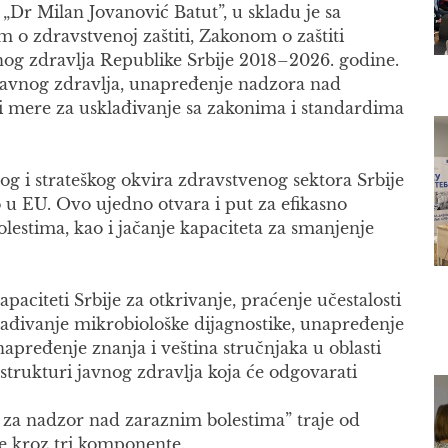
 „Dr Milan Jovanović Batut”, u skladu je sa
m o zdravstvenoj zaštiti, Zakonom o zaštiti
vnog zdravlja Republike Srbije 2018–2026. godine.
javnog zdravlja, unapređenje nadzora nad
 mere za usklađivanje sa zakonima i standardima
og i strateškog okvira zdravstvenog sektora Srbije
 u EU. Ovo ujedno otvara i put za efikasno
stima, kao i jačanje kapaciteta za smanjenje
paciteti Srbije za otkrivanje, praćenje učestalosti
klađivanje mikrobiološke dijagnostike, unapređenje
apređenje znanja i veština stručnjaka u oblasti
strukturi javnog zdravlja koja će odgovarati
a za nadzor nad zaraznim bolestima” traje od
se kroz tri komponente.