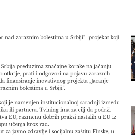
r nad zaraznim bolestima u Srbiji”–projekat koji
Srbija preduzima značajne korake na jačanju
otkrije, prati i odgovori na pojavu zaraznih
la finansiranje inovativnog projekta „Jačanje
raznim bolestima u Srbiji”.
koji je namenjen institucionalnoj saradnji između
ka ili partnera. Tvining ima za cilj da podrži
tva EU, razmenu dobrih praksi nastalih u EU iz
ipu učenja kroz rad.
t za javno zdravlje i socijalnu zaštitu Finske, u