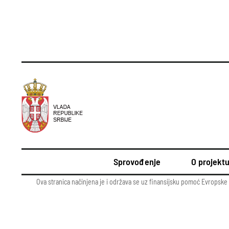
Sprovođenje
O projekt
Ova stranica načinjena je i održava se uz finansijsku pomoć Evropske 