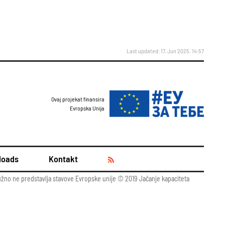
Last updated: 17. Jun 2025. 14:57
Ovaj projekat finansira
Evropska Unija
loads
Kontakt
 nužno ne predstavlja stavove Evropske unije © 2019 Jačanje kapaciteta