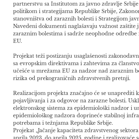
partnerstvu sa Institutom za javno zdravlje Srbije
politikom i strategijama Republike Srbije, Zakono
stanovništva od zaraznih bolesti i Strategijom ja
Navedeni dokumenti naglašavaju važnost zaštite 
zaraznim bolestima i sadrže neophodne odredbe i
EU.
Projekat teži postizanju usaglašenosti zakonodavn
sa evropskim direktivama i zahtevima za članstvo
učešće u mrežama EU za nadzor nad zaraznim bole
rizika od prekograničnih zdravstvenih pretnji.
Realizacijom projekta značajno će se unaprediti ka
pojavljivanja i za odgovor na zarazne bolesti. Us
elektronskog sistema za epidemiološki nadzor i un
epidemiološkog nadzora doprineće stabilnoj infra
potrebama i težnjama Republike Srbije.
Projekat „Jačanje kapaciteta zdravstvenog sektor
aprila 2023. do aprila 2025. godine i realizovaće 